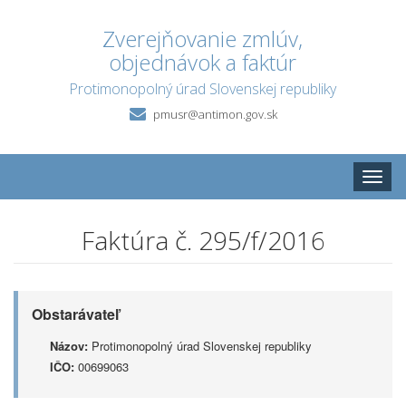
Zverejňovanie zmlúv,
objednávok a faktúr
Protimonopolný úrad Slovenskej republiky
pmusr@antimon.gov.sk
Toggle
naviga
Faktúra č. 295/f/2016
Obstarávateľ
Názov:
Protimonopolný úrad Slovenskej republiky
IČO:
00699063