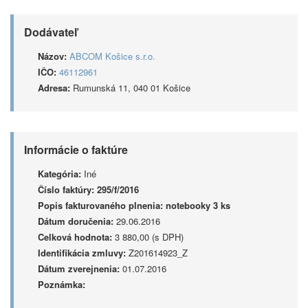
Dodávateľ
Názov:
ABCOM Košice s.r.o.
IČO:
46112961
Adresa:
Rumunská 11, 040 01 Košice
Informácie o faktúre
Kategória:
Iné
Číslo faktúry:
295/f/2016
Popis fakturovaného plnenia:
notebooky 3 ks
Dátum doručenia:
29.06.2016
Celková hodnota:
3 880,00 (s DPH)
Identifikácia zmluvy:
Z201614923_Z
Dátum zverejnenia:
01.07.2016
Poznámka: