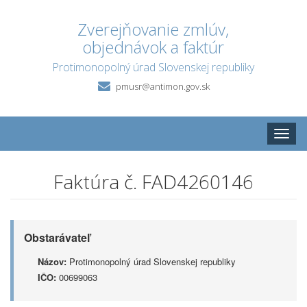
Zverejňovanie zmlúv,
objednávok a faktúr
Protimonopolný úrad Slovenskej republiky
pmusr@antimon.gov.sk
Toggle
naviga
Faktúra č. FAD4260146
Obstarávateľ
Názov:
Protimonopolný úrad Slovenskej republiky
IČO:
00699063